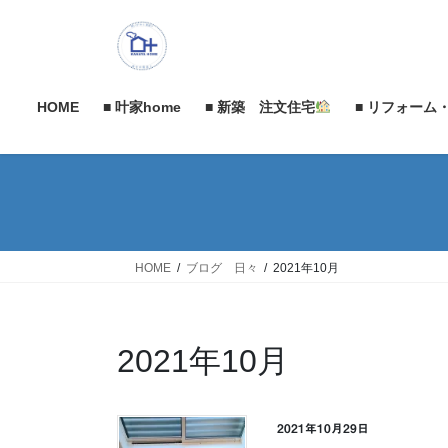
コ
ナ
ン
ビ
テ
ゲ
ン
ー
ツ
シ
HOME
■ 叶家home
■ 新築 注文住宅
■ リフォーム
へ
ョ
ス
ン
キ
に
ッ
移
プ
動
HOME
ブログ 日々
2021年10月
2021年10月
2021年10月29日